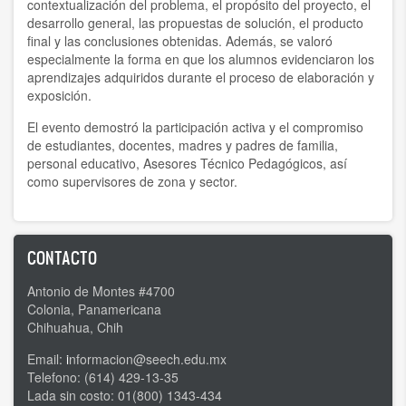
contextualización del problema, el propósito del proyecto, el
desarrollo general, las propuestas de solución, el producto
final y las conclusiones obtenidas. Además, se valoró
especialmente la forma en que los alumnos evidenciaron los
aprendizajes adquiridos durante el proceso de elaboración y
exposición.
El evento demostró la participación activa y el compromiso
de estudiantes, docentes, madres y padres de familia,
personal educativo, Asesores Técnico Pedagógicos, así
como supervisores de zona y sector.
CONTACTO
Antonio de Montes #4700
Colonia, Panamericana
Chihuahua, Chih
Email:
i
nformacion@seech.edu.mx
Telefono: (614) 429-13-35
Lada sin costo: 01(800) 1343-434