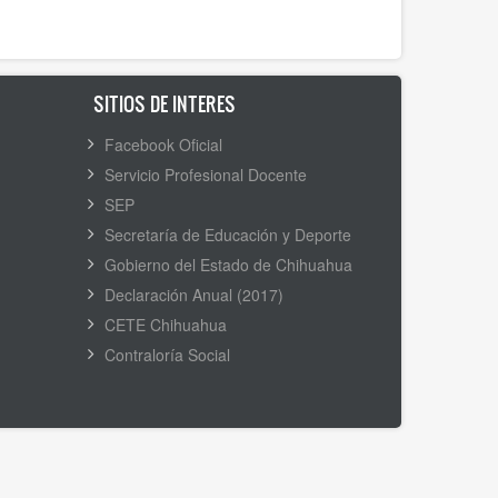
SITIOS DE INTERES
Facebook Oficial
Servicio Profesional Docente
SEP
Secretaría de Educación y Deporte
Gobierno del Estado de Chihuahua
Declaración Anual (2017)
CETE Chihuahua
Contraloría Social