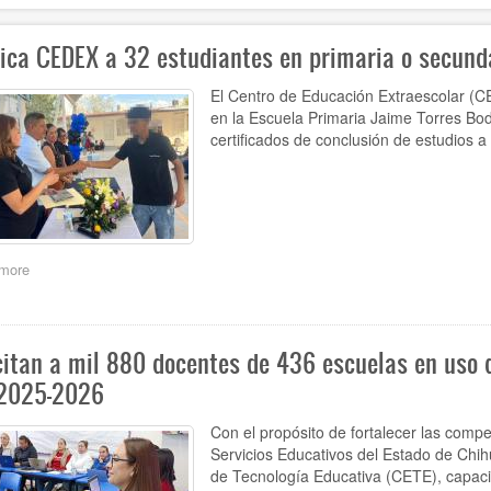
fica CEDEX a 32 estudiantes en primaria o secund
El Centro de Educación Extraescolar (
en la Escuela Primaria Jaime Torres Bod
certificados de conclusión de estudios a
more
about
Certifica
CEDEX
a
32
itan a mil 880 docentes de 436 escuelas en uso d
estudiantes
 2025-2026
en
primaria
o
Con el propósito de fortalecer las compe
secundaria
Servicios Educativos del Estado de Chih
de Tecnología Educativa (CETE), capacit