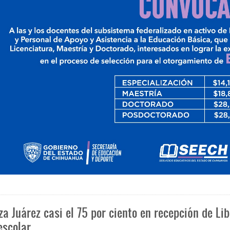
2026
za Juárez casi el 75 por ciento en recepción de Li
escolar