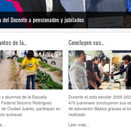
a del Docente a pensionados y jubilados
antes de la…
Concluyen sus…
 y alumnos de la Escuela
Durante el ciclo escolar 2025-202
a Federal Socorro Rodríguez
470 juarenses concluyeron sus es
de Ciudad Juárez, participan en
de educación Básica gracias al tr
cto autosust
realizado
...
Leer más...