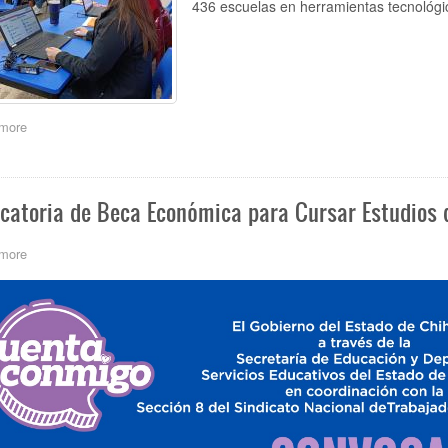
436 escuelas en herramientas tecnológi
more
about
Capacitan
a
mil
880
catoria de Beca Económica para Cursar Estudios 
docentes
de
436
more
about
escuelas
Convocatoria
en
de
uso
Beca
de
Económica
herramientas
para
digitales
Cursar
durante
Estudios
el
de
ciclo
Posgrado
2025-