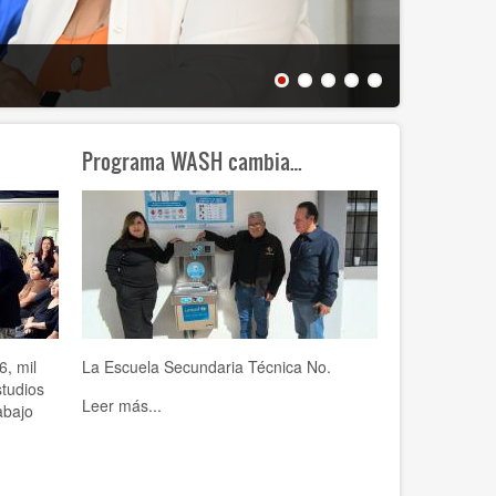
Estudiant
Programa WASH cambia…
6, mil
La Escuela Secundaria Técnica No.
tudios
Leer más...
abajo